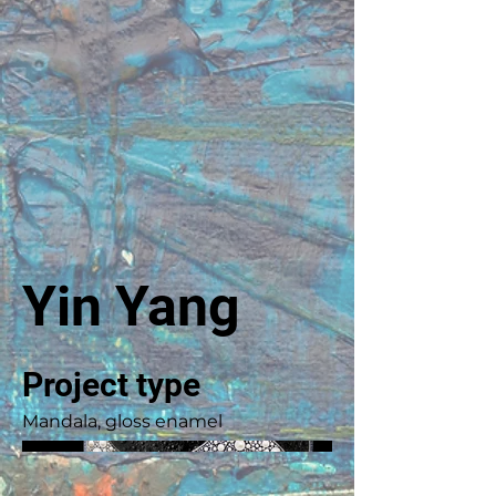
Yin Yang
Project type
Mandala, gloss enamel